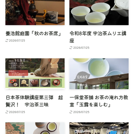
養浩館庭園「秋のお茶席」
令和8年度 宇治茶ムリエ講
座
2026/07/25
2026/07/25
日本茶体験講座第三弾 超
一保堂茶舗 お茶の淹れ方教
贅沢！ 宇治茶三昧
室「玉露を楽しむ」
2026/07/25
2026/07/25