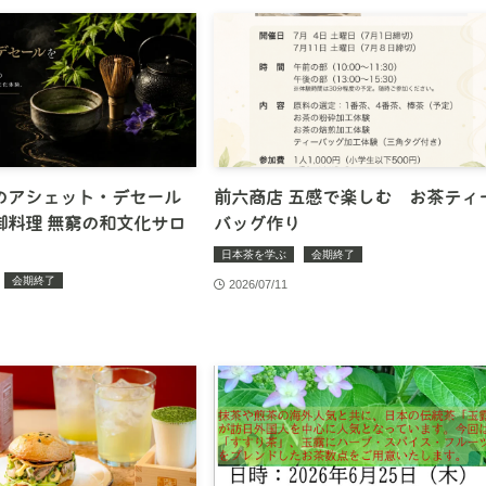
のアシェット・デセール
前六商店 五感で楽しむ お茶ティ
御料理 無窮の和文化サロ
バッグ作り
日本茶を学ぶ
会期終了
会期終了
2026/07/11