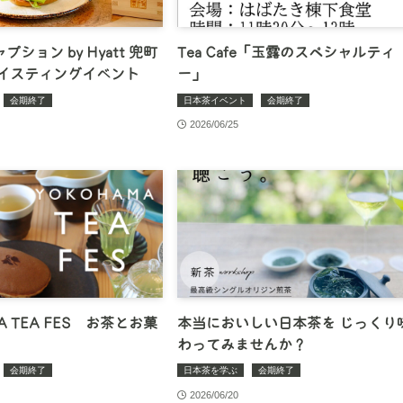
ション by Hyatt 兜町
Tea Cafe「玉露のスペシャルティ
テイスティングイベント
ー」
会期終了
日本茶イベント
会期終了
2026/06/25
A TEA FES お茶とお菓
本当においしい日本茶を じっくり
わってみませんか？
会期終了
日本茶を学ぶ
会期終了
2026/06/20