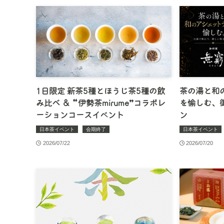
1日限定 新茶5種とほうじ茶5種の飲
茶の湯と和
み比べ ＆ “伊勢茶mirume”コラボレ
を愉しむ、
ーションコースイベント
ン
日本茶イベント
会期終了
日本茶イベント
2026/07/22
2026/07/20