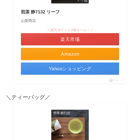
煎茶 静7132 リーフ
山梨商店
＼楽天ポイント4倍セール！／
楽天市場
Amazon
Yahooショッピング
ポチップ
＼ティーバッグ／