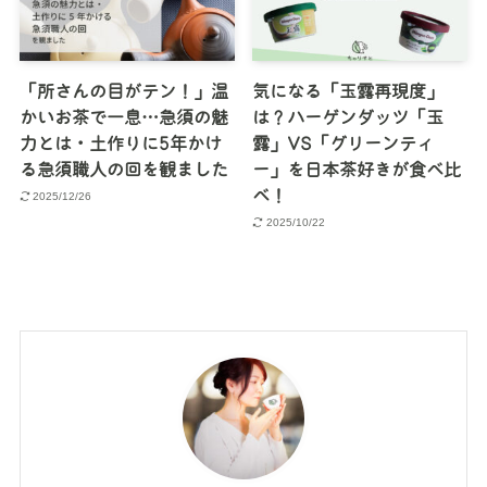
「所さんの目がテン！」温
気になる「玉露再現度」
かいお茶で一息…急須の魅
は？ハーゲンダッツ「玉
力とは・土作りに5年かけ
露」VS「グリーンティ
る急須職人の回を観ました
ー」を日本茶好きが食べ比
べ！
2025/12/26
2025/10/22