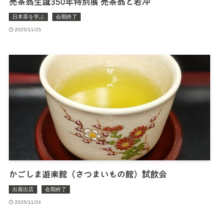
売茶翁生誕350年特別展 売茶翁と若冲
日本茶を学ぶ
会期終了
2025/11/25
かごしま遊楽館（さつまいもの館）試飲会
出展出店
会期終了
2025/11/24