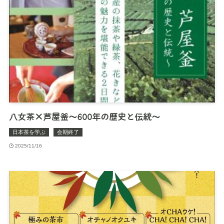
八女茶×芦屋釜～600年の歴史と伝統～
日本茶を学ぶ
会期終了
2025/11/16