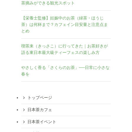
茶摘みができる観光スポット
【栄養士監修】妊娠中のお茶（緑茶・ほうじ
茶）は何杯まで？カフェイン目安量と注意点ま
とめ
喫茶来（きっさこ）に行ってきた｜お茶好きが
語る東日本最大級ティーフェスの楽しみ方
やさしく香る「さくらのお茶」──日常に小さな
春を
トップページ
日本茶カフェ
日本茶イベント